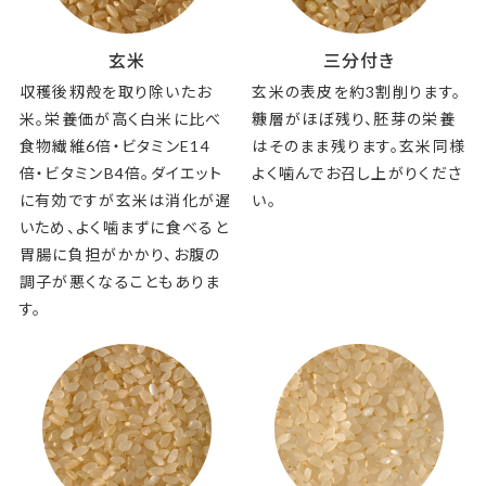
玄米
三分付き
収穫後籾殻を取り除いたお
玄米の表皮を約3割削ります。
米。栄養価が高く白米に比べ
糠層がほぼ残り、胚芽の栄養
食物繊維6倍・ビタミンE14
はそのまま残ります。玄米同様
倍・ビタミンB4倍。ダイエット
よく噛んでお召し上がりくださ
に有効ですが玄米は消化が遅
い。
いため、よく噛まずに食べると
胃腸に負担がかかり、お腹の
調子が悪くなることもありま
す。