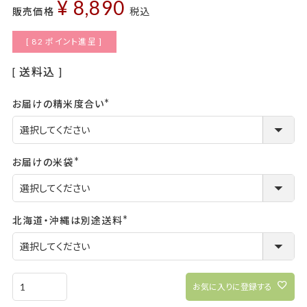
¥
8,890
販売価格
税込
[
82
ポイント進呈 ]
送料込
お届けの精米度合い
(必
須)
お届けの米袋
(必
須)
北海道・沖縄は別途送料
(必
須)
お気に入りに登録する