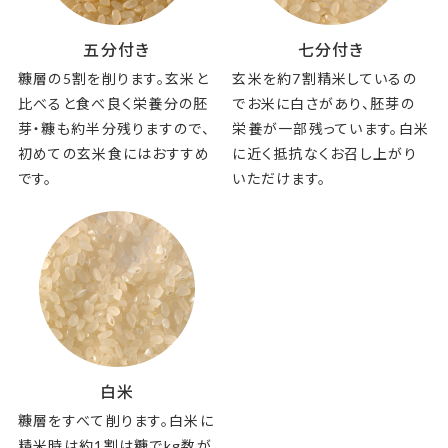
五分付き
七分付き
糠層の5割を削ります。玄米と
玄米を約7割精米しているの
比べると食べ良く栄養分の胚
でお米に白さがあり、胚芽の
芽・糠も約半分残りますので、
栄養が一部残っています。白米
初めての玄米食にはおすすめ
に近く抵抗なくお召し上がり
です。
いただけます。
白米
糠層をすべて削ります。白米に
精米時は約1割は糠でkg数が