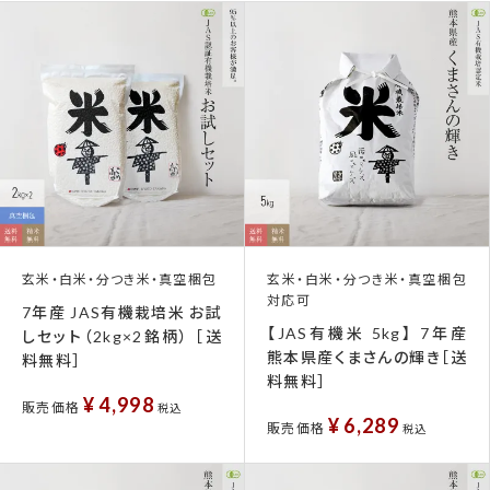
玄米・白米・分つき米・真空梱包
玄米・白米・分つき米・真空梱包
対応可
7年産 JAS有機栽培米 お試
【JAS有機米 5kg】 7年産
しセット（2kg×2銘柄） ［送
熊本県産くまさんの輝き［送
料無料］
料無料］
¥
4,998
販売価格
税込
¥
6,289
販売価格
税込