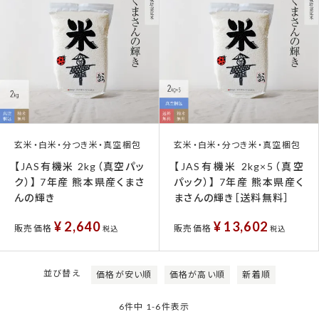
玄米・白米・分つき米・真空梱包
玄米・白米・分つき米・真空梱包
【JAS有機米 2kg（真空パッ
【JAS有機米 2kg×5（真空
ク）】 7年産 熊本県産くまさ
パック）】 7年産 熊本県産く
んの輝き
まさんの輝き［送料無料］
¥
2,640
¥
13,602
販売価格
販売価格
税込
税込
並び替え
価格が安い順
価格が高い順
新着順
6
件中
1
-
6
件表示