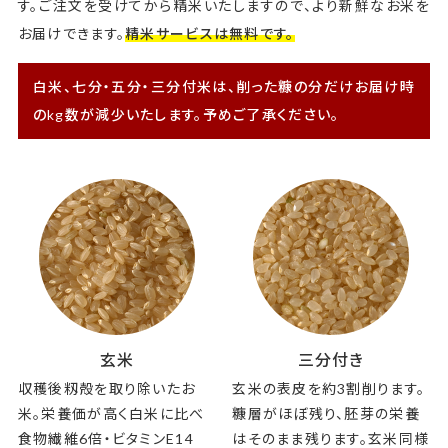
す。ご注文を受けてから精米いたしますので、より新鮮なお米を
お届けできます。
精米サービスは無料です。
白米、七分・五分・三分付米は、削った糠の分だけお届け時
のkg数が減少いたします。予めご了承ください。
玄米
三分付き
収穫後籾殻を取り除いたお
玄米の表皮を約3割削ります。
米。栄養価が高く白米に比べ
糠層がほぼ残り、胚芽の栄養
食物繊維6倍・ビタミンE14
はそのまま残ります。玄米同様