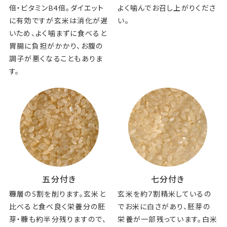
倍・ビタミンB4倍。ダイエット
よく噛んでお召し上がりくださ
に有効ですが玄米は消化が遅
い。
いため、よく噛まずに食べると
胃腸に負担がかかり、お腹の
調子が悪くなることもありま
す。
五分付き
七分付き
糠層の5割を削ります。玄米と
玄米を約7割精米しているの
比べると食べ良く栄養分の胚
でお米に白さがあり、胚芽の
芽・糠も約半分残りますので、
栄養が一部残っています。白米