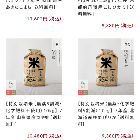
パック）】 7年産 秋田県産
料5割減）10kg】7年産 京
あきたこまち［送料無料］
都府丹後産こしひかり［送
料無料］
13,602円（税込）
9,380円（税込）
9
10
【特別栽培米（農薬8割減・
【特別栽培米（農薬・化学肥
化学肥料不使用）10kg】 7
料5割減）10kg】 7年産 北
年産 山形県産つや姫［送料
海道産ゆめぴりか［送料無
無料］
料］
10,480円（税込）
9,380円（税込）