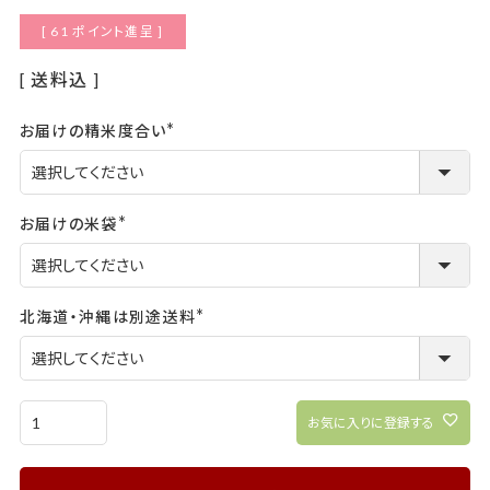
[
61
ポイント進呈 ]
送料込
お届けの精米度合い
(必
須)
お届けの米袋
(必
須)
北海道・沖縄は別途送料
(必
須)
お気に入りに登録する