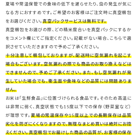
夏場や常温保管での食味の低下を遅らせたり、虫の発生が気に
なる方におすすめです。ご希望のお客様はご注文時に真空梱包
をお選びください。
真空パックサービスは無料です。
真空梱包をお選びの際、どの精米度合いを真空パックにするか
をコメント欄にてご指定ください。記載がない場合、こちらで選
択させていただきますので予めご了承ください。
十分注意して梱包しておりますが、配送時に空気漏れを起こす
場合もございます。空気漏れの際でも商品のお取り換えなどは
できませんので、予めご了承ください。また、もし空気漏れが発
生していた場合でも、衛生面や食味などの品質には問題ありま
せん。
お米は「生鮮食品」に位置づけられる食品です。そのため高温に
は非常に弱く、真空状態でも15度以下での保存（野菜室など）
が理想です。
夏場の常温保存や15度以上での長期保存は品質
劣化を防ぎにくくなりますので、無理なまとめ買いは絶対にお控
えください。真空梱包でお届けした商品の品質が、お客様の保存