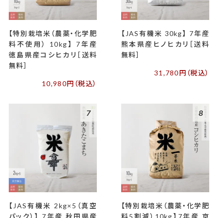
【特別栽培米（農薬・化学肥
【JAS有機米 30kg】 7年産
料不使用） 10kg】 7年産
熊本県産ヒノヒカリ［送料
徳島県産コシヒカリ［送料
無料］
無料］
31,780円（税込）
10,980円（税込）
7
8
【JAS有機米 2kg×5（真空
【特別栽培米（農薬・化学肥
パック）】 7年産 秋田県産
料5割減）10kg】7年産 京