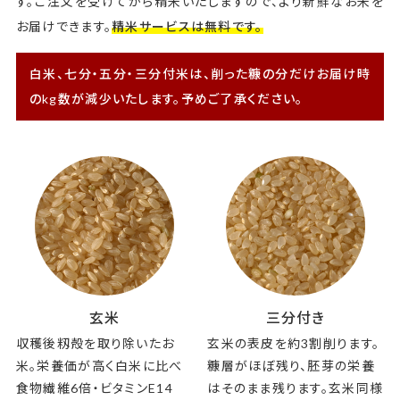
す。ご注文を受けてから精米いたしますので、より新鮮なお米を
お届けできます。
精米サービスは無料です。
白米、七分・五分・三分付米は、削った糠の分だけお届け時
のkg数が減少いたします。予めご了承ください。
玄米
三分付き
収穫後籾殻を取り除いたお
玄米の表皮を約3割削ります。
米。栄養価が高く白米に比べ
糠層がほぼ残り、胚芽の栄養
食物繊維6倍・ビタミンE14
はそのまま残ります。玄米同様