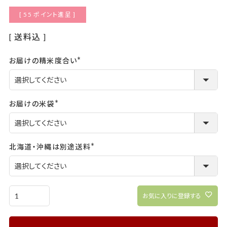
[
55
ポイント進呈 ]
送料込
お届けの精米度合い
(必
須)
お届けの米袋
(必
須)
北海道・沖縄は別途送料
(必
須)
お気に入りに登録する