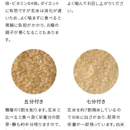
倍・ビタミンB4倍。ダイエット
よく噛んでお召し上がりくださ
に有効ですが玄米は消化が遅
い。
いため、よく噛まずに食べると
胃腸に負担がかかり、お腹の
調子が悪くなることもありま
す。
五分付き
七分付き
糠層の5割を削ります。玄米と
玄米を約7割精米しているの
比べると食べ良く栄養分の胚
でお米に白さがあり、胚芽の
芽・糠も約半分残りますので、
栄養が一部残っています。白米