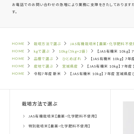
お電話でのお問い合わせの急増により業務に支障をきたしております
す。
HOME
栽培方法で選ぶ
JAS有機栽培米【農薬・化学肥料不使
HOME
kgで選ぶ
10kg（5kg×2袋）
【JAS有機米 10kg
HOME
品種で選ぶ
ひとめぼれ
【JAS有機米 10kg】 
HOME
産地で選ぶ
宮城県産
【JAS有機米 10kg】 7
HOME
令和7年産 新米
【JAS有機米 10kg】 7年産 宮城
栽培方法で選ぶ
JAS有機栽培米【農薬・化学肥料不使用】
特別栽培米【農薬・化学肥料不使用】