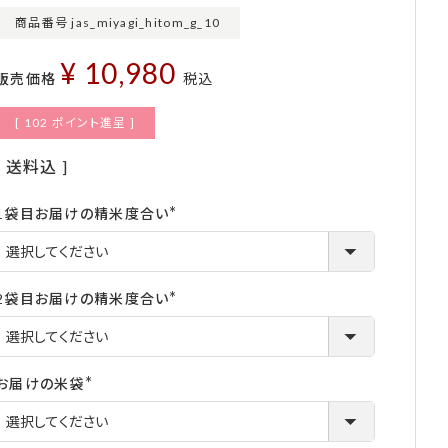
商品番号
jas_miyagi_hitom_g_10
¥
10,980
販売価格
税込
[
102
ポイント進呈 ]
送料込
1袋目お届けの精米度合い
(必
須)
2袋目お届けの精米度合い
(必
須)
お届けの米袋
(必
須)