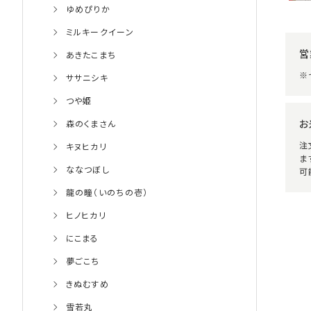
ゆめぴりか
ミルキークイーン
営
あきたこまち
※
ササニシキ
つや姫
お
森のくまさん
注
キヌヒカリ
ま
ななつぼし
可
龍の瞳（いのちの壱）
ヒノヒカリ
にこまる
夢ごこち
きぬむすめ
雪若丸