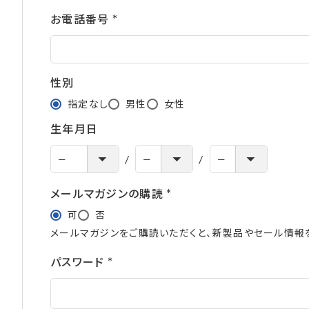
お電話番号
(必
須)
性別
指定なし
男性
女性
生年月日
メールマガジンの購読
(必
可
否
須)
メールマガジンをご購読いただくと、新製品やセール情報
パスワード
(必
須)