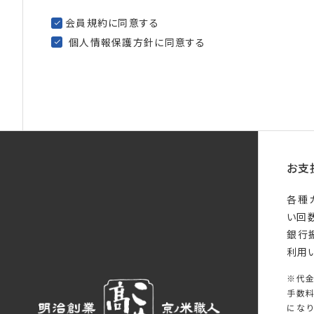
会員規約
に同意する
個人情報保護方針
に同意する
お支
各種
い回
銀行
利用
※代
手数
になり