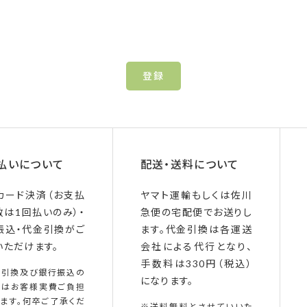
登録
払いについて
配送・送料について
カード決済（お支払
ヤマト運輸もしくは佐川
数は1回払いのみ）・
急便の宅配便でお送りし
振込・代金引換がご
ます。代金引換は各運送
いただけます。
会社による代行となり、
手数料は330円（税込）
金引換及び銀行振込の
になります。
料はお客様実費ご負担
ます。何卒ご了承くだ
※送料無料とさせていいた