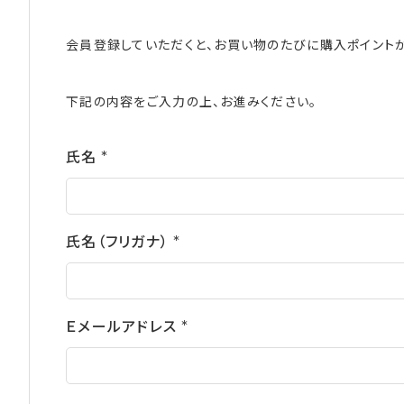
会員登録していただくと、お買い物のたびに購入ポイント
下記の内容をご入力の上、お進みください。
氏名
(必
須)
氏名（フリガナ）
(必
須)
Ｅメールアドレス
(必
須)