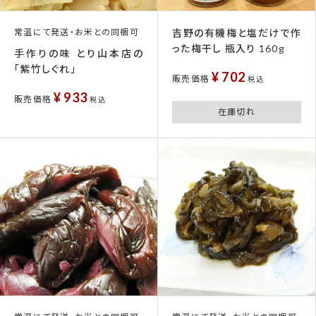
常温にて発送・お米との同梱可
吉野の有機梅と塩だけで作
った梅干し 瓶入り 160g
手作りの味 とり山本店の
「紫竹しぐれ」
¥
702
販売価格
税込
¥
933
販売価格
税込
在庫切れ