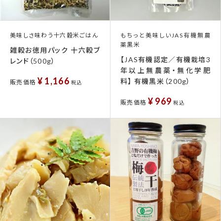
美味しさ味わう十六穀米ごはん
もちっと美味しいJAS有機無農
薬黒米
雑穀お徳用パック 十六穀ブ
【JAS有機認定／有機栽培3
レンド（500g）
年以上無農薬・無化学肥
¥
1,166
料】 有機黒米（200g）
販売価格
税込
¥
969
販売価格
税込