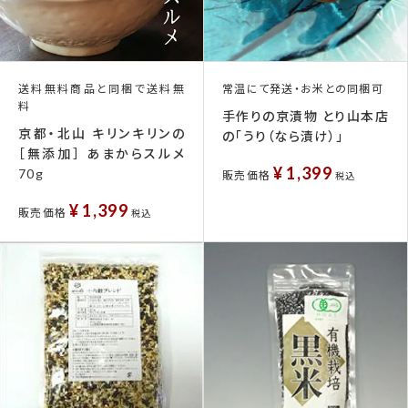
送料無料商品と同梱で送料無
常温にて発送・お米との同梱可
料
手作りの京漬物 とり山本店
京都・北山 キリンキリンの
の「うり（なら漬け）」
［無添加］ あまからスルメ
¥
1,399
70g
販売価格
税込
¥
1,399
販売価格
税込