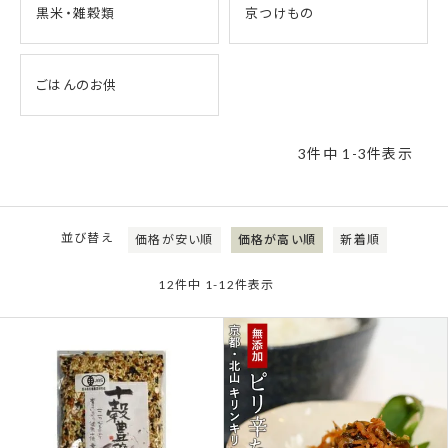
黒米・雑穀類
京つけもの
ごはんのお供
3
件中
1
-
3
件表示
並び替え
価格が安い順
価格が高い順
新着順
12
件中
1
-
12
件表示