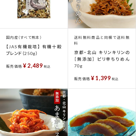
国内産（すべて熊本）
送料無料商品と同梱で送料無
料
【JAS有機栽培】 有機十穀
京都・北山 キリンキリンの
ブレンド（250g）
［無添加］ ピリ辛ちりめん
¥
2,489
70g
販売価格
税込
¥
1,399
販売価格
税込