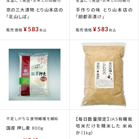
常温にて発送・お米との同梱可
常温にて発送・お米との同梱可
京の三大漬物 とり山本店の
手作りの味 とり山本店の
「北山しば」
「胡都茶漬け」
¥
583
¥
583
販売価格
販売価格
税込
税込
不足しがちな食物繊維を補給
【毎日数量限定】JAS有機栽
培米だけを精米した 米ぬ
国産 押し麦 800g
か（1kg）